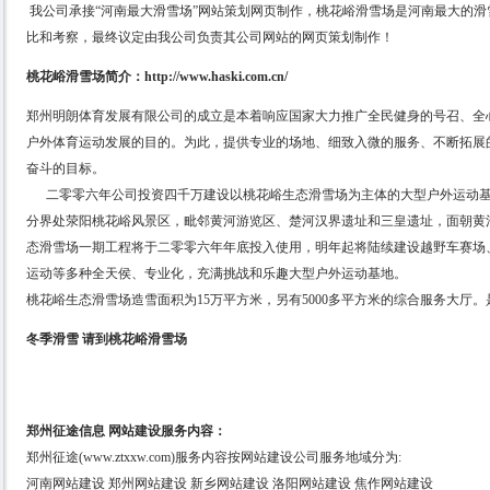
我公司承接“河南最大滑雪场”网站策划网页制作，桃花峪滑雪场是河南最大的
比和考察，最终议定由我公司负责其公司网站的网页策划制作！
桃花峪滑雪场简介：
http://www.haski.com.cn/
郑州明朗体育发展有限公司的成立是本着响应国家大力推广全民健身的号召、全
户外体育运动发展的目的。为此，提供专业的场地、细致入微的服务、不断拓展
奋斗的目标。
二零零六年公司投资四千万建设以桃花峪生态滑雪场为主体的大型户外运动基
分界处荥阳桃花峪风景区，毗邻黄河游览区、楚河汉界遗址和三皇遗址，面朝黄河
态滑雪场一期工程将于二零零六年年底投入使用，明年起将陆续建设越野车赛场
运动等多种全天侯、专业化，充满挑战和乐趣大型户外运动基地。
桃花峪生态滑雪场造雪面积为15万平方米，另有5000多平方米的综合服务大厅
冬季滑雪 请到桃花峪滑雪场
郑州征途信息 网站建设服务内容：
郑州征途(www.ztxxw.com)服务内容按网站建设公司服务地域分为:
河南网站建设 郑州网站建设 新乡网站建设 洛阳网站建设 焦作网站建设