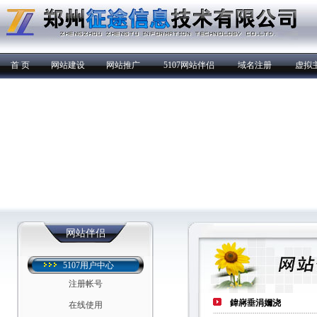
首 页
网站建设
网站推广
5107网站伴侣
域名注册
虚拟
网站伴侣
5107用户中心
注册帐号
鍏嶈垂涓嬭浇
在线使用