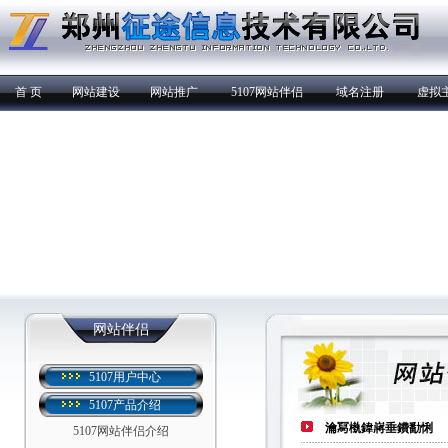
首 页
网站建设
网站推广
5107网站伴侣
域名注册
虚拟
网站伴侣
5107用户中心
5107产品介绍
瀹冩槸鍏嶈垂鐨勫悧
5107网站伴侣介绍