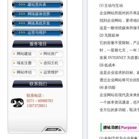
建站意向表
⑴ 主动与互动
企业网站所面对的不再是“
网络媒体优势
找到企业网站，要求他
网络系统开发
这是一般传统媒体所做
运营与维护
⑵ 无限延伸
它的容量不受限制，产品
服务项目
时，一星期七天，一年 
网站建设
网站推广
发展 INTERNET 
域名注册
虚拟主机
⑶ 低成本
网站伴侣
运营维护
这是企业追求的目标。
透过企业网站将可分担
联系我们
⑷ 多功能
企业网站在现代及未来
联系电话：
0371－60988783
一个效率资讯通道，也
13073728811
全方位的多功能，取决
⑴ 有利于提升企业形象