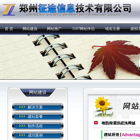
首 页
网站建设
网站推广
5107网站伴侣
域名注册
虚拟
网站建设
解决方案
建站套餐
缃戠粶濯掍綋浼樺娍
制作流程
成功案例