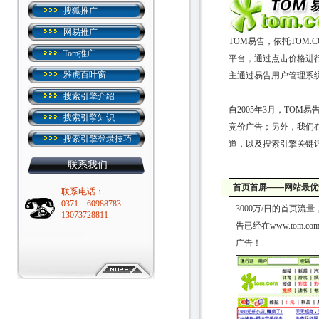
搜狐推广
网易推广
TOM易告，依托TOM
Tom推广
平台，通过点击价格进
雅虎百叶窗
主通过易告用户管理系
搜索引擎介绍
自2005年3月，TO
搜索引擎知识
竞价广告；另外，我们
搜索引擎登录技巧
道，以及搜索引擎关键
联系我们
首页首屏――网站最优
联系电话：
0371－60988783
3000万/日的首页
13073728811
告已经在www.to
广告！