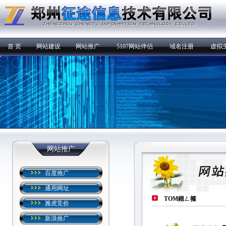
首 页
网站建设
网站推广
5107网站伴侣
域名注册
虚拟
网站推广
百度推广
通用网址
TOM鎺ㄥ箍
雅虎竞价
新浪推广