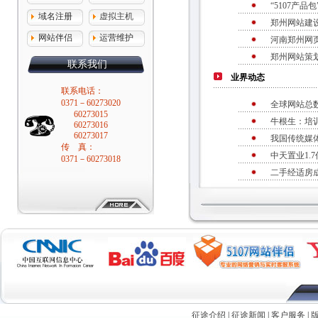
“5107产品
域名注册
虚拟主机
郑州网站建
网站伴侣
运营维护
河南郑州网
郑州网站策
联系我们
业界动态
联系电话：
0371－60273020
全球网站总数
60273015
牛根生：培
60273016
60273017
我国传统媒
传 真：
中天置业1.
0371－60273018
二手经适房成
征途介绍
|
征途新闻
|
客户服务
|